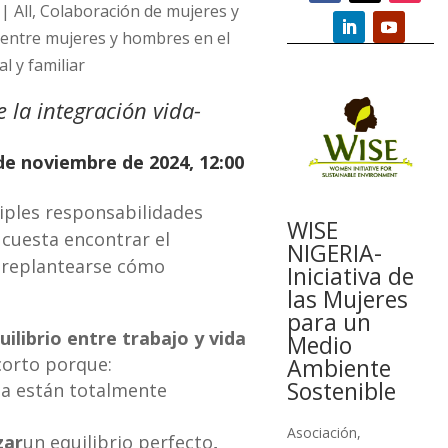
|
All
,
Colaboración de mujeres y
entre mujeres y hombres en el
al y familiar
 la integración vida-
 de noviembre de 2024, 12:00
ples responsabilidades
WISE
 cuesta encontrar el
NIGERIA-
e replantearse cómo
Iniciativa de
las Mujeres
para un
uilibrio entre trabajo y vida
Medio
orto porque:
Ambiente
Sostenible
ida están totalmente
Asociación
,
zar
un equilibrio perfecto
,