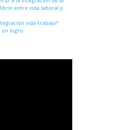
irar a la integración de la
librio entre vida laboral y
ntegración vida-trabajo?
o un logro