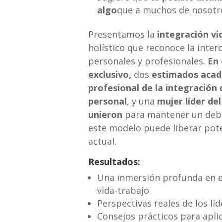
algo
que a muchos de nosotro
Presentamos la
integración vi
holístico que reconoce la inter
personales y profesionales.
En 
exclusivo,
dos
estimados aca
profesional de la integración d
personal
, y una
mujer líder de
unieron
para mantener un deb
este modelo puede liberar pot
actual.
Resultados:
Una inmersión profunda en e
vida-trabajo
Perspectivas reales de los líd
Consejos prácticos para aplic