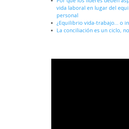
Por qué los líderes deben asp
vida laboral en lugar del equi
personal
¿Equilibrio vida-trabajo… o i
La conciliación es un ciclo, n