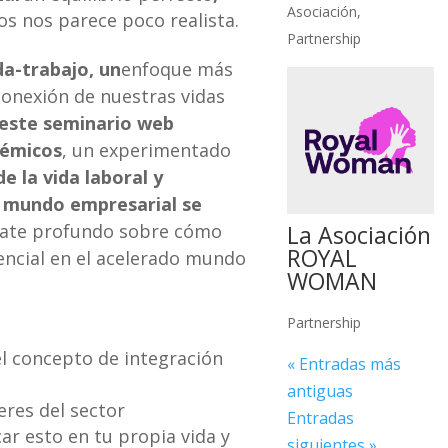
Asociación
,
s nos parece poco realista.
Partnership
da-trabajo, un
enfoque más
conexión de nuestras vidas
este seminario web
démicos
, un experimentado
e la vida laboral y
l mundo empresarial se
ate profundo sobre cómo
La Asociación
ROYAL
encial en el acelerado mundo
WOMAN
Partnership
l concepto de integración
« Entradas más
antiguas
eres del sector
Entradas
ar esto en tu propia vida y
siguientes »